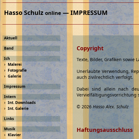
Hasso Schulz
— IMPRESSUM
online
Aktuell
Copyright
Band
Ich
Texte, Bilder, Grafiken sowie
›
Malerei
›
Fotografie
Unerlaubte Verwendung, Repro
›
Galerie
auch zivilrechtlich verfolgt.
Impressum
Dabei sind allein nach de
Vervielfältigungsvorrichtung
Intern
›
Int. Downloads
© 2026
Hasso Alex. Schulz
›
Int. Galerie
Links
Haftungsausschluss
Musik
›
Klavier