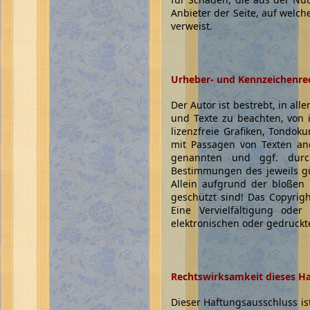
Anbieter der Seite, auf welch
verweist.
Urheber- und Kennzeichenre
Der Autor ist bestrebt, in a
und Texte zu beachten, von 
lizenzfreie Grafiken, Tondok
mit Passagen von Texten and
genannten und ggf. durch
Bestimmungen des jeweils gü
Allein aufgrund der bloßen 
geschützt sind! Das Copyright
Eine Vervielfältigung ode
elektronischen oder gedruckt
Rechtswirksamkeit dieses H
Dieser Haftungsausschluss is