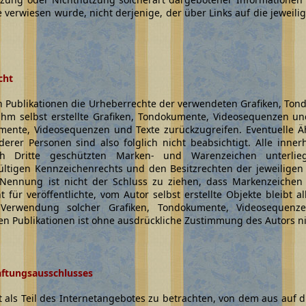
e verwiesen wurde, nicht derjenige, der über Links auf die jeweilig
cht
llen Publikationen die Urheberrechte der verwendeten Grafiken, T
ihm selbst erstellte Grafiken, Tondokumente, Videosequenzen un
umente, Videosequenzen und Texte zurückzugreifen. Eventuelle Äh
erer Personen sind also folglich nicht beabsichtigt. Alle inne
 Dritte geschützten Marken- und Warenzeichen unterlie
ltigen Kennzeichenrechts und den Besitzrechten der jeweiligen
Nennung ist nicht der Schluss zu ziehen, dass Markenzeichen 
 für veröffentlichte, vom Autor selbst erstellte Objekte bleibt a
r Verwendung solcher Grafiken, Tondokumente, Videosequen
en Publikationen ist ohne ausdrückliche Zustimmung des Autors nic
aftungsausschlusses
t als Teil des Internetangebotes zu betrachten, von dem aus auf d