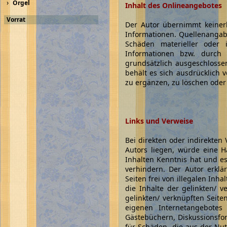
›
Orgel
Inhalt des Onlineangebotes
Vorrat
Der Autor übernimmt keinerle
Informationen. Quellenangab
Schäden materieller oder
Informationen bzw. durch 
grundsätzlich ausgeschlossen
behält es sich ausdrücklich
zu ergänzen, zu löschen oder 
Links und Verweise
Bei direkten oder indirekten
Autors liegen, würde eine H
Inhalten Kenntnis hat und e
verhindern. Der Autor erklä
Seiten frei von illegalen Inha
die Inhalte der gelinkten/ v
gelinkten/ verknüpften Seite
eigenen Internetangebotes
Gästebüchern, Diskussionsfor
für Schäden, die aus der Nut