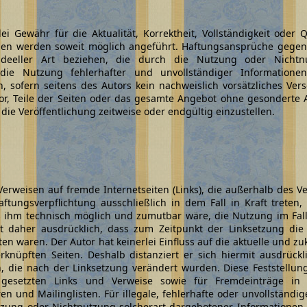
i Gewähr für die Aktualität, Korrektheit, Vollständigkeit oder Qu
en werden soweit möglich angeführt. Haftungsansprüche gegen 
 ideeller Art beziehen, die durch die Nutzung oder Nicht
die Nutzung fehlerhafter und unvollständiger Informatione
, sofern seitens des Autors kein nachweislich vorsätzliches Vers
 vor, Teile der Seiten oder das gesamte Angebot ohne gesondert
die Veröffentlichung zeitweise oder endgültig einzustellen.
 Verweisen auf fremde Internetseiten (Links), die außerhalb des 
aftungsverpflichtung ausschließlich in dem Fall in Kraft trete
s ihm technisch möglich und zumutbar wäre, die Nutzung im Fall
rt daher ausdrücklich, dass zum Zeitpunkt der Linksetzung die
lten waren. Der Autor hat keinerlei Einfluss auf die aktuelle und 
erknüpften Seiten. Deshalb distanziert er sich hiermit ausdrückli
n, die nach der Linksetzung verändert wurden. Diese Feststellung 
 gesetzten Links und Verweise sowie für Fremdeinträge in 
en und Mailinglisten. Für illegale, fehlerhafte oder unvollständi
zung oder Nichtnutzung solcherart dargebotener Informationen e