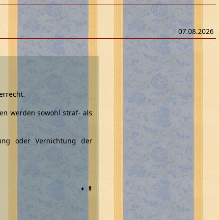
07.08.2026
errecht.
en werden sowohl straf- als
sung oder Vernichtung der
♦
⇑