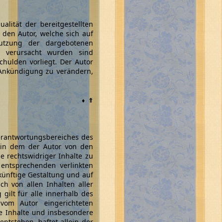
alität der bereitgestellten
den Autor, welche sich auf
nutzung der dargebotenen
n verursacht wurden sind
chulden vorliegt. Der Autor
e Ankündigung zu verändern,
♦
⇑
Verantwortungsbereiches des
n, in dem der Autor von den
e rechtswidriger Inhalte zu
 entsprechenden verlinkten
zukünftige Gestaltung und auf
ch von allen Inhalten aller
gilt für alle innerhalb des
vom Autor eingerichteten
ge Inhalte und insbesondere
ntstehen, haftet allein der