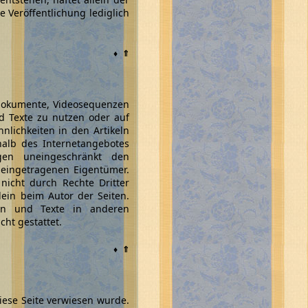
e Veröffentlichung lediglich
♦
⇑
ondokumente, Videosequenzen
d Texte zu nutzen oder auf
nlichkeiten in den Artikeln
rhalb des Internetangebotes
gen uneingeschränkt den
 eingetragenen Eigentümer.
nicht durch Rechte Dritter
llein beim Autor der Seiten.
zen und Texte in anderen
ht gestattet.
♦
⇑
iese Seite verwiesen wurde.